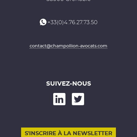
+33(0)4.76.27.73.50
contact@champollion-avocats.com
SUIVEZ-NOUS
kedIn
nd on Twitter
S'INSCRIRE À LA NEWSLETTER