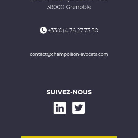
38000 Grenoble
+33(0)4.76.27.73.50
contact@champollion-avocats.com
SUIVEZ-NOUS
kedIn
nd on Twitter