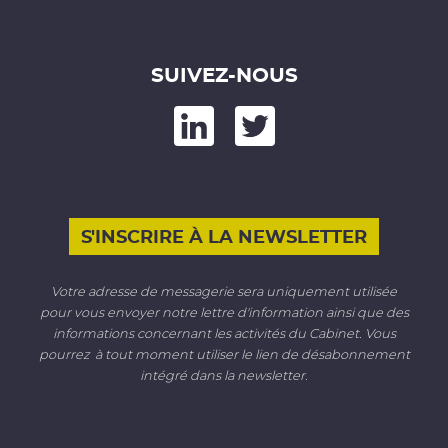
SUIVEZ-NOUS
kedIn
nd on Twitter
S'INSCRIRE À LA NEWSLETTER
Votre adresse de messagerie sera uniquement utilisée
pour vous envoyer notre lettre d'information ainsi que des
informations concernant les activités du Cabinet. Vous
pourrez à tout moment utiliser le lien de désabonnement
intégré dans la newsletter.