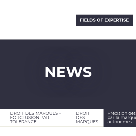
FIELDS OF EXPERTISE
PORATE
PARTNERSHIPS
INTELLECTUAL
NEWS OF THE FIRM
DIGITAL LAW
TRACTS
PROPERTY
NEWS
DROIT DES MARQUES -
DROIT
Précision des
FORCLUSION PAR
DES
par la marque
TOLERANCE
MARQUES
autonomes