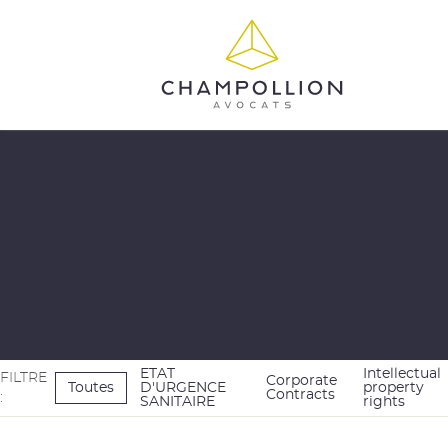
OUR TEAM
COR
CON
ETAT
Intellectual
FILTRE
Corporate
Toutes
D'URGENCE
property
Contracts
:
SANITAIRE
rights